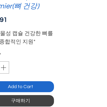
mier(뼈 건강)
가
.91
격
식물성 캡슐 건강한 뼈를
 종합적인 지원*
*
Add to Cart
구매하기