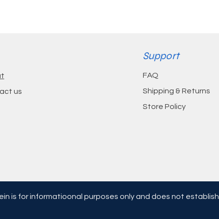
Support
FAQ
t
 식물성 미네랄, 델타 토코트리에놀 및 비타민 K2 
Shipping & Returns
act us
o-Mineral Essentials*
Store Policy
in is for informatioonal purposes only and does not establish