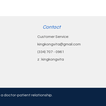
Contact
Customer Service:
함유 최적의 영양 균형을 위한
kingkongvita@gmail.com
(334) 707 - 0961
z : kingkongvita
 a doctor-patient relationship.