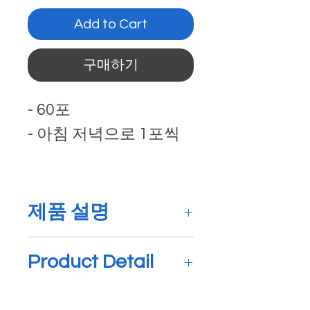
Add to Cart
구매하기
- 60포
- 아침 저녁으로 1포씩
제품 설명
뼈 건강을 위한 비타민 제
Product Detail
품입니다.
이 제품은 자연적으로 생
Bone Health Packs
성된 비타민 K1을 함유하