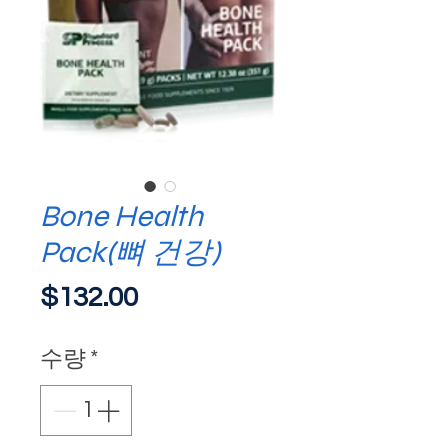
Bone Health
Pack(뼈 건강)
가
$132.00
격
수량
*