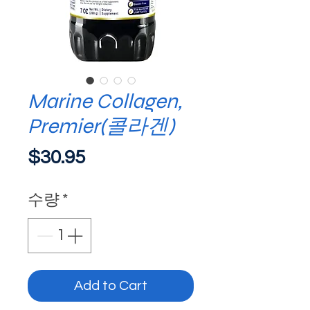
Marine Collagen,
Premier(콜라겐)
가
$30.95
격
수량
*
Add to Cart