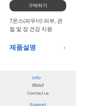
구매하기
7온스(파우더) 피부, 관
절 및 장 건강 지원
제품설명
흡수가 잘되고 소화가 잘되
는 단백질 강화 보충제* 제
지방 근육량을 유지하고 운
Info
동 회복을 지원하는 데 도움
About
이 되는 20개 아미노산 중
Contact us
19개 제공* 뼈, 힘줄 및 인대
를 포함한 건강한 피부 및 결
Support