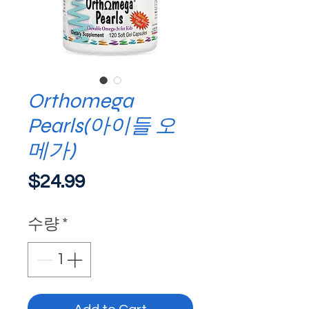
Orthomega
Pearls(아이들 오
메가)
가
$24.99
격
수량
*