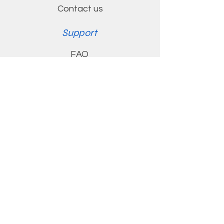
Contact us
시각 및 눈 건강 증진
정상적인 염증 균형 유지
Support
및 면역 기능 강화
FAQ
심혈관 건강 지원
아이들 성장에 도움이 되
Shipping & Returns
는 성분으로 105mg EPA
Store Policy
와 185mg DHA 가 4개의
Contact
pearls에 함유되어 있습
니다.
Customer Service:
kingkongvita@gmail.com
(334) 707 - 0961
z : kingkongvita