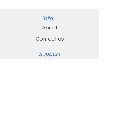
은 종합 비타민입니다.
DHA is a comprehensive,
따로 다른 영양제를 챙겨
hypoallergenic, prenatal
Info
드시지 않아도 되는 제품
multivitamin and mineral
About
입니다.
blend that provides high-
Contact us
quality nutrients plus high-
concentration DHA to
Support
support each phase of
FAQ
pregnancy, from
preconception to
Shipping & Returns
postnatal.
Store Policy
Supports Healthy
Contact
Metabolism During
Pregnancy
Customer Service:
kingkongvita@gmail.com