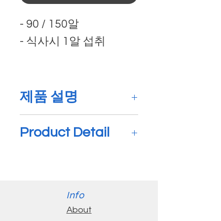
- 90 / 150알
- 식사시 1알 섭취
제품 설명
멀티팀은 브로멜라인, 아
Product Detail
밀라아제, 그리고 리파아
제를 포함한 소화 효소를
Multizyme is a pancreatic
포함하는 췌장 효소 보충
enzyme supplement that
제입니다.
contains digestive
Info
단백질, 탄수화물, 지방의
enzymes, including
About
정상적인 분해를 지원합
bromelain, amylase, and