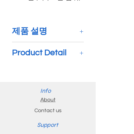
제품 설명
참치오메가3 오일은 식이성
Product Detail
오메가3 섭취량의 격차를
해소해주고 몸의 자연적인
Tuna Omega-3 Oil helps
염증 반응 기능을 지원해줍
bridge the gap in dietary
니다.*
omega-3 intake and
Info
supports the body's
About
참치 오메가-3 오일은 오
natural inflammatory
염물과 독소에 대한 규제
Contact us
response function.*
기준 이하로 엄격하게 테
Support
스트된 참치 기름의 비농
Tuna Omega-3 Oil