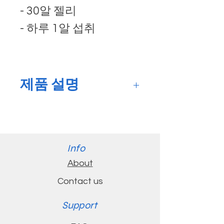
- 30알 젤리
- 하루 1알 섭취
제품 설명
비타민 D, 콜라겐, 칼슘, 5
HTP, Indian ginseng,
portable cocos
Info
mushroom 으로 만들어
About
진 제품으로 아이들 키 크
Contact us
는데 도움이 되는 제품입
니다.
Support
자연스러운 높이 성장을